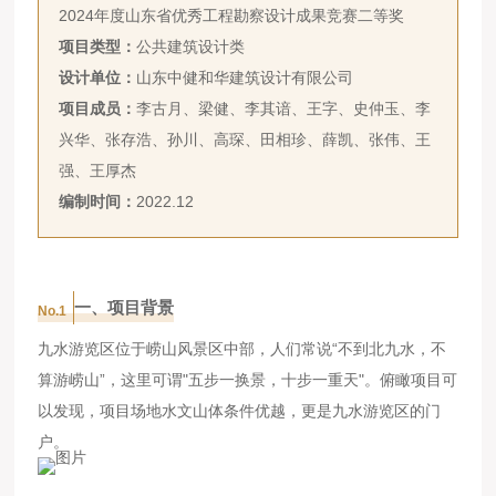
2024年度山东省优秀工程勘察设计成果竞赛二等奖
项目类型：
公共建筑设计类
设计单位：
山东中健和华建筑设计有限公司
项目成员：
李古月、梁健、李其谙、王字、史仲玉、李
兴华、张存浩、孙川、高琛、田相珍、薛凯、张伟、王
强、王厚杰
编制时间：
2022.12
一、项目背景
No.1
九水游览区位于崂山风景区中部，人们常说“不到北九水，不
算游崂山”，这里可谓"五步一换景，十步一重天"。俯瞰项目可
以发现，项目场地水文山体条件优越，更是九水游览区的门
户。