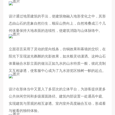
设计通过地景建筑的手法，使建筑物融入地形变化之中，其形
态由山石的意象自然衍生，顺应山势向上，自然堆叠成三个几
何体量保持大地表面的连续性，使建筑消隐与山体脉络中。
立面语言采用了灵动的竖向线条，仿铜效果和幕墙的交织，在
阳光下呈现波光粼粼的光影效果，如水般灵动潇洒。这种山石
体量融合水影立面的做法正如九水的山水特质一般，彼此克制
又互相渗透，使客服中心成为了九水游览区独树一帜的起点。
设计在形体当中又置入了多层次的立体平台，为游客提供更多
公共休闲空间和多级屋面路径。建筑内部设置一处通高中庭,
实现建筑与景观的相互渗透。室内室外高度融合互动，形成看
与被看的独特体验。