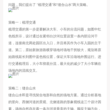
问题，我们提出了 “梳理交通”和“缝合山水”两大策略。
策略一：梳理交通
梳理交通的第一步是要解决大车、小车的分流问题，如图中红
色线所示，设计通过在紧邻白沙河位置设置一条内部沿河干
道，连接南北两处园区出入口，并且将其作为小车入园的主干
道。第二，原始新旅游路横穿场地对场地干扰较大，规划将原
始路线延长到图中蓝色线位置，保证大车沿场地外围运行。进
行交通梳理后，大小车彻底分流，最大化的减少了大小车辆在
场地内的流线交叉。
策略二：缝合山水
缝合山水即是寻找契合地形和自然的场地方案。通过分析基地
的竖向、西侧河道的景观、北侧道路的形象视线这三个设计因
素，场地自然存在着一条与河道垂直的主轴。顺应主轴方向，