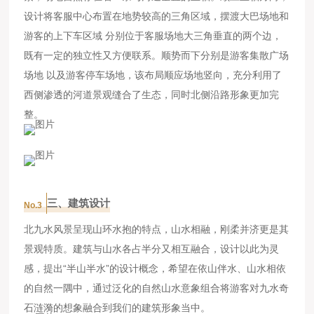
设计将客服中心布置在地势较高的三角区域，摆渡大巴场地和
游客的上下车区域 分别位于客服场地大三角垂直的两个边，
既有一定的独立性又方便联系。顺势而下分别是游客集散广场
场地 以及游客停车场地，该布局顺应场地竖向，充分利用了
西侧渗透的河道景观缝合了生态，同时北侧沿路形象更加完
整。
三、建筑设计
No.3
北九水风景呈现山环水抱的特点，山水相融，刚柔并济更是其
景观特质。建筑与山水各占半分又相互融合，设计以此为灵
感，提出“半山半水”的设计概念，希望在依山伴水、山水相依
的自然一隅中，通过泛化的自然山水意象组合将游客对九水奇
石涟漪的想象融合到我们的建筑形象当中。