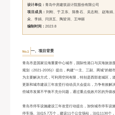
设计单位：
青岛中房建筑设计院股份有限公司
项目成员：
刘刚、于卫东、陈鲁石、吴志刚、赵海娟
籴、李娟、闫洪五、陶皆润、王坤丽
编制时间：
2023.8
一、项目背景
No.1
青岛市是国家沿海重要中心城市，国际性港口与滨海旅游
规划（2021-2035)》提出，构建"一主、三副、两城
为主要解决方式，可利用空间有限，特别是西部老城区，
更新和城市建设三年攻坚行动动员大会提出，力争有效解
些城市发展不平衡不充分问题，通过重点低效片区的升级
青岛市停车设施建设三年攻坚行动提出，加快城市停车设施
停车场、泊位5.7万个，建设11个公交场站，泊位113