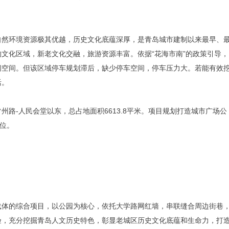
自然环境资源极其优越，历史文化底蕴深厚，是青岛城市建制以来最早、
文化区域，新老文化交融，旅游资源丰富。依据“花海市南”的政策引导，
闲空间。但该区域停车规划滞后，缺少停车空间，停车压力大。若能有效
活。
路-人民会堂以东，总占地面积6613.8平米。项目规划打造城市广场公
车位。
载体的综合项目，以公园为核心，依托大学路网红墙，串联缝合周边街巷
验，充分挖掘青岛人文历史特色，彰显老城区历史文化底蕴和生命力，打