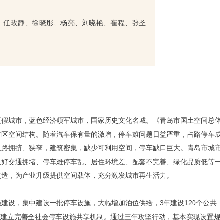
、任玫静、徐晓彤、杨亮、刘晓艳、崔程、张圣
度假城市，蓝色经济领军城市，国家历史文化名城。《青岛市国土空间总
"的都市区空间结构。随着汽车保有量的激增，停车难问题日益严重，占路停车
道路拥挤、狭窄，建筑密集，缺少可利用空间，停车缺口巨大。青岛市城
决好交通拥堵、停车难停车乱、居住环境差、配套不完善、绿化品质低等
改造，为产业升级提供空间载体，充分激发城市再生活力。
建设，集中建设一批停车设施，大幅增加泊位供给，3年建设120个公共
0个，建立完善全社会停车设施共享机制。通过三年攻坚行动，基本实现设置