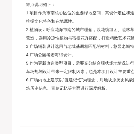
难点说明如下：
1.项目作为市南核心区位的重要绿地空间，其设计定位和
挖掘文化特色和在地属性。
2.植物设计呼应花海市南的城市理念，以花镜组团、疏林
营造，选用冷凉性植物与宿根花卉搭配，打造精致艺术花
3.广场铺装设计选用与老城基调相匹配的材料，彰显老城
4.广场公园考虑海绵设计。
5.作为更新改造类型项目，需要充分结合现状场地情况进
车场规划设计带来一定限制因素，也是本项目设计主要重
6.广场内地上建筑以“复建记忆”为理念，对地块原历史风
筑历史信息、青岛记忆等方面进行深度解析。