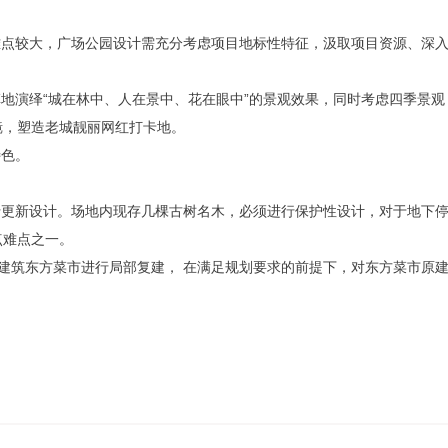
难点较大，广场公园设计需充分考虑项目地标性特征，汲取项目资源、深
草地演绎“城在林中、人在景中、花在眼中”的景观效果，同时考虑四季景观
镜，塑造老城靓丽网红打卡地。
特色。
行更新设计。场地内现存几棵古树名木，必须进行保护性设计，对于地下
点难点之一。
貌建筑东方菜市进行局部复建， 在满足规划要求的前提下，对东方菜市原