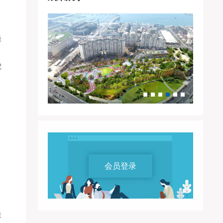
最
挖
会员登录
，
造